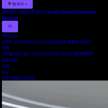
한국어
简体中文
日本語
한국어
Français
Español
Português
Deutsch
둘러보기
아바타 라이브러리
보이스 라이브러리
템플릿 갤러리
제품
디지털 휴먼 영상
실시간 인터랙션
립싱크
API & MCP
튜토리얼
사례
뉴스
中文
日本語
한국어