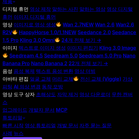
제품
디지털 휴먼
영상 제작
말하는 사진
말하는 영상
영상 디지털
휴먼
이미지 디지털 휴먼
영상
이미지로 영상 생성
Wan 2.7
NEW
Wan 2.6
Wan2.6
R2V
HappyHorse 1.0/1.1
NEW
Seedance 2.0
Seedance
1.5 Pro
Kling 3.0 Omni
24개 전체 보기 →
이미지
텍스트로 이미지 생성
이미지 편집기
Kling 3.0 Image
Seedream 4.5
Seedream 5.0
Seedream 5.0 Pro
Nano
Banana Pro
Nano Banana 2
22개 전체 보기 →
음성
음성 복제
텍스트 음성 변환
영상 더빙
아바타 편집
얼굴 교체
머리 교체
전신 교체 (Viggle)
가상
피팅
AI 의상 변경
동작 모방
영상 도구 상자
초해상도
자막 제거
영상 다운로더
무한 캔버
스
업그레이드
개발자 문서
MCP
튜토리얼
빠른 시작
영상 튜토리얼
개발 문서
자주 묻는 질문
사례
뉴스