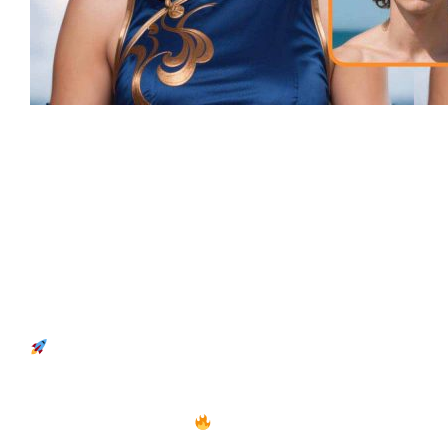
2025 年 4 月
04/25
A2E颠覆登场！让电影级特效 = 1杯奶
茶钱？
国产AI破冰，改写行业格局 当好莱坞还在为特效成本头
痛，当独立导演还在为分镜熬白头发–A2E带着中国技术的
底气来了！最先进的多模态视频大模型技术，让每个创意
都能拥有影视级呈现！
颠覆…