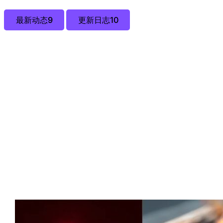
最新动态
9
更新日志
10
2026 年 2 月
02/11
Seedance 2.0 火爆出圈，一键生成电
影不是梦！
Seedance 2.0 此次升级以“参考能力”为灵魂，通过图像
构图与角色细节的精准还原、视频动作节奏与镜头语言的
深度复刻，彻底打破了 AI 视频生成的随机性，不仅支持视
频的平滑延长与逻辑续…