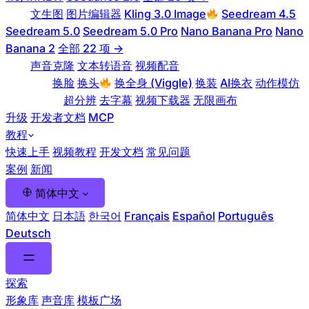
图片
文生图
图片编辑器
Kling 3.0 Image
Seedream 4.5
Seedream 5.0
Seedream 5.0 Pro
Nano Banana Pro
Nano
Banana 2
全部 22 项 →
语音
声音克隆
文本转语音
视频配音
形象编辑
换脸
换头
换全身 (Viggle)
换装
AI换衣
动作模仿
视频工具箱
超分辨
去字幕
视频下载器
无限画布
升级
开发者文档
MCP
教程
快速上手
视频教程
开发文档
常见问题
案例
新闻
简体中文
简体中文
日本語
한국어
Français
Español
Português
Deutsch
探索
形象库
声音库
模板广场