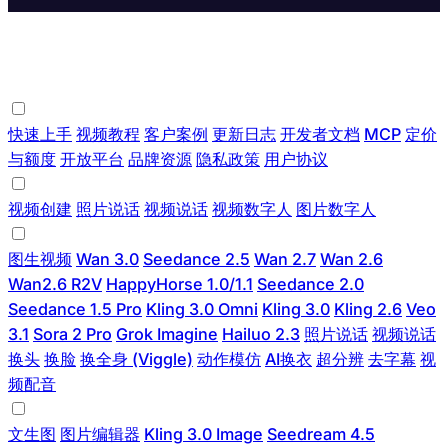
一句话，生成会说话的数字人
关于与支持
快速上手
视频教程
客户案例
更新日志
开发者文档
MCP
定价
与额度
开放平台
品牌资源
隐私政策
用户协议
数字人
视频创建
照片说话
视频说话
视频数字人
图片数字人
视频
图生视频
Wan 3.0
Seedance 2.5
Wan 2.7
Wan 2.6
Wan2.6 R2V
HappyHorse 1.0/1.1
Seedance 2.0
Seedance 1.5 Pro
Kling 3.0 Omni
Kling 3.0
Kling 2.6
Veo
3.1
Sora 2 Pro
Grok Imagine
Hailuo 2.3
照片说话
视频说话
换头
换脸
换全身 (Viggle)
动作模仿
AI换衣
超分辨
去字幕
视
频配音
图片
文生图
图片编辑器
Kling 3.0 Image
Seedream 4.5