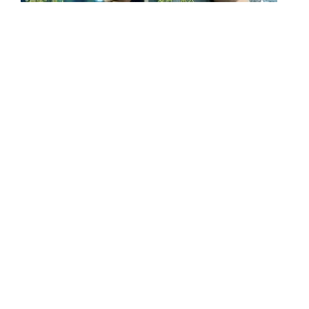
2025 年 2 月
02/28
眼神会说话，为视频注入新活力–“眼神
纠正”功能
现在大家做短视频越来越多了，如果你也每次一看镜头就
尴尬，那今天真的不用再担心了！ A2E视频合成平台今日
上新！“眼神纠正” 功能一秒帮你解决各种关于眼神的问
题！不管是拍摄 Vlog，还是做数…
02/20
奇思妙想，瞬息成像–“创作图片”创意
神器，让想象跃然眼前！