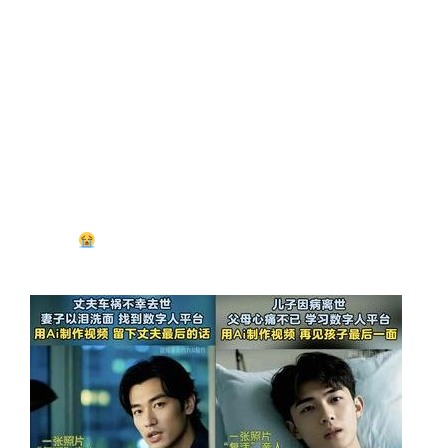
2025 年 3 月
03/28
清明将至，如何用ai展现已故亲人
家人们，不知道你们看《流浪地球 2》的时候，有没有被
刘德华饰演的科学家想让女儿在数字世界 “复活” 那一幕戳
中泪点
如今通过 AI 技术，真的能为逝去的亲人建立数
字化身～想想看，那些曾经只…